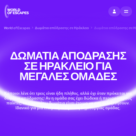
ΣΥΝΔΕΘΕΊΤΕ
MENU
World of Escapes
Δωμάτια απόδρασης σε Ηράκλειο
Δωμάτια απόδρασης σε Ηρ
ΔΩΜΆΤΙΑ ΑΠΌΔΡΑΣΗΣ
ΣΕ ΗΡΆΚΛΕΙΟ ΓΙΑ
ΜΕΓΆΛΕΣ ΟΜΆΔΕΣ
Κάποιοι λένε ότι τρεις είναι ήδη πλήθος, αλλά όχι όταν πρόκειται για
δωμάτια απόδρασης! Αν η ομάδα σας έχει δώδεκα ή περισσότερους
παίκτες, τα παρακάτω δωμάτια είναι έτοιμα να σας φιλοξενήσουν.
Ιδανικό για μια εταιρική εκδήλωση δημιουργίας ομάδας.