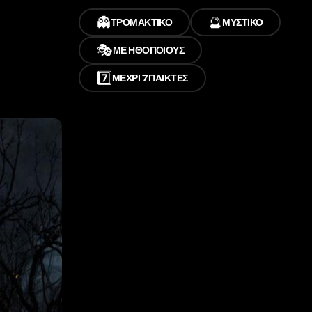
👻
🔮
ΤΡΟΜΑΚΤΙΚΌ
ΜΥΣΤΙΚΌ
🎭
ΜΕ ΗΘΟΠΟΙΟΎΣ
7️⃣
ΜΈΧΡΙ 7 ΠΑΊΚΤΕΣ