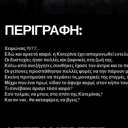
ΠΕΡΙΓΡΑΦΉ:
Χειμώνας 1977...
Εδώ και αρκετό καιρό, η Κατερίνα έχει απομονωθεί εντελ
Οι δυστυχίες ήταν πολλές και ξαφνικές στη ζωή της.
Κάτω από ανεξήγητες συνθήκες έχασε τον άντρα και το πα
Οι γείτονες προσπάθησαν πολλές φορές να την πάρουν μαζ
Εκείνη προτιμούσε να περάσει τις μοναχικές της στιγμές, π
Μέχρι που ένα πρωί, είδαν το άψυχο κορμί, στον κήπο του 
Τι συνέβαινε άραγε τόσο καιρό?
Εσύ τολμάς να μπεις στο σπίτι της Κατερίνας?
Και αν ναι...θα καταφέρεις να βγεις?