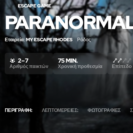
ESCAPE GAME
PARANORMA
Εταιρεία:
MY ESCAPE RHODES
Ρόδος
2 – 7
75 MIN.
Αριθμός παικτών
Χρονική προθεσμία
Επίπεδο 
ΠΕΡΙΓΡΑΦΉ:
ΛΕΠΤΟΜΈΡΕΙΕΣ:
ΦΩΤΟΓΡΑΦΊΕΣ
Σ