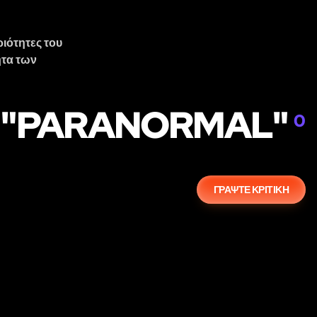
ριότητες του
ητα των
ΉΣ "PARANORMAL"
0
ΓΡΆΨΤΕ ΚΡΙΤΙΚΉ