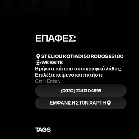
ΕΠΑΦΈΣ:
STELIOU KOTIADI 50 RODOS 851 00
WEBSITE
Βρήκατε κάποιο τυπογραφικό λάθος;
Επιλέξτε κείμενο και πατήστε
Ctrl+Enter
.
(0030) 22413 04895
ΕΜΦΆΝΙΣΗ ΣΤΟΝ ΧΆΡΤΗ
TAGS