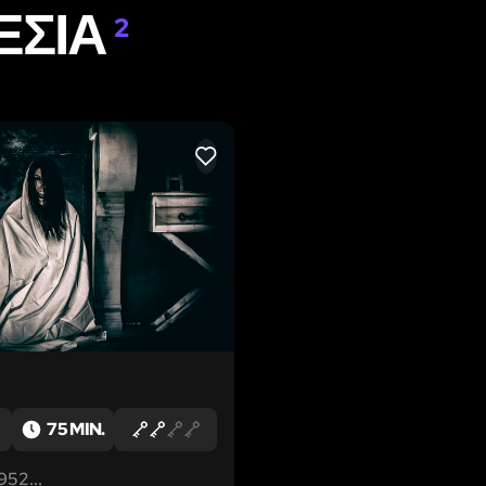
ΕΣΊΑ
2
LIKE
75 MIN.
952...