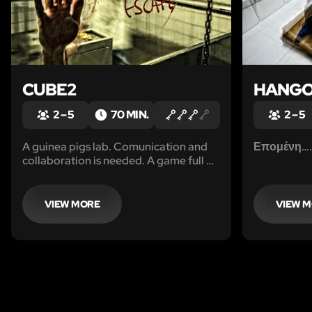
CUBE2
HANG
2 – 5
70 MIN.
2 – 5
A guinea pigs lab. Comunication and
Επομένη…. 
collaboration is needed. A game full of
riddles.
VIEW MORE
VIEW 