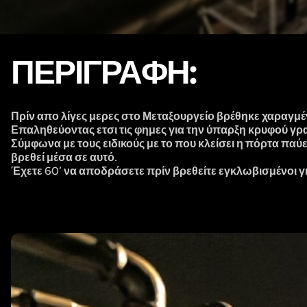
ΠΕΡΙΓΡΑΦΉ:
Πρίν απο λίγες μερες στο Μεταξουργείο βρέθηκε χαραγμέν
Επαληθεύοντας ετσι τις φημες για την ύπαρξη κρυφού γρ
Σύμφωνα με τους ειδικούς με το που κλείσει η πόρτα παύει
βρεθεί μέσα σε αυτό.
Έχετε 60’ να αποδράσετε πρίν βρεθείτε εγκλωβισμένοι γ