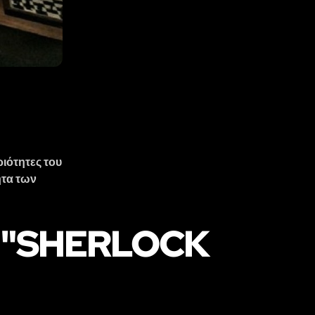
ριότητες του
ητα των
Σ "SHERLOCK