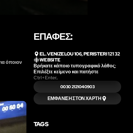
ΕΠΑΦΈΣ:
EL. VENIZELOU 106, PERISTERI 121 32
WEBSITE
για όποιον
Βρήκατε κάποιο τυπογραφικό λάθος;
Επιλέξτε κείμενο και πατήστε
Ctrl+Enter
.
0030 2121040903
ΕΜΦΆΝΙΣΗ ΣΤΟΝ ΧΆΡΤΗ
TAGS