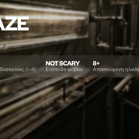
AZE
NOT SCARY
8+
δυσκολίας (1-4)
Επίπεδο φόβου
Απαιτούμενη ηλικί