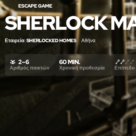
ESCAPE GAME
SHERLOCK M
Εταιρεία:
SHERLOCKED HOMES
Αθήνα
2 – 6
60 MIN.
Αριθμός παικτών
Χρονική προθεσμία
Επίπεδο 