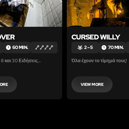
OVER
CURSED WILLY
60 MIN.
2 – 5
70 MIN.
8 και 30 Ειδήσεις…
Όλα έχουν το τίμημά τους!
MORE
VIEW MORE